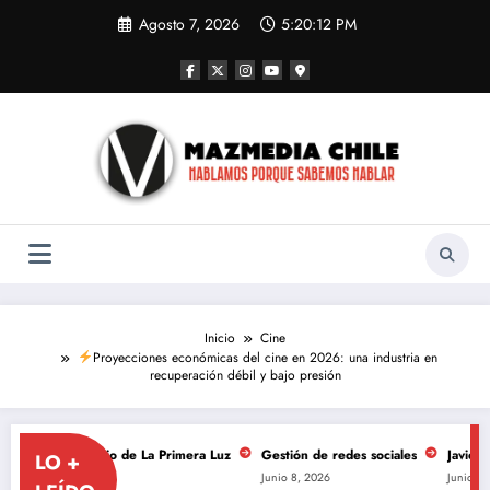
Saltar
Agosto 7, 2026
5:20:13 PM
al
contenido
Inicio
Cine
Proyecciones económicas del cine en 2026: una industria en
recuperación débil y bajo presión
niversario de La Primera Luz
Gestión de redes sociales
Javiera Mena se
LO +
Junio 8, 2026
Junio 8, 2026