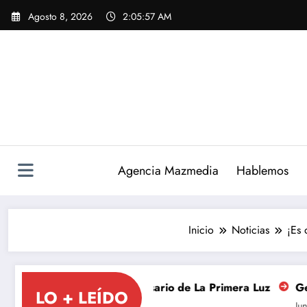
Saltar
Agosto 8, 2026
2:05:59 AM
al
contenido
Agencia Mazmedia
Hablemos
Inicio
Noticias
¡Es 
er aniversario de La Primera Luz
Gestión de redes socia
LO + LEÍDO
Junio 8, 2026