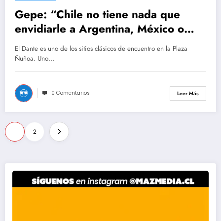
Gepe: “Chile no tiene nada que
envidiarle a Argentina, México o
España”
El Dante es uno de los sitios clásicos de encuentro en la Plaza
Ñuñoa. Uno…
0 Comentarios
Leer Más
Paginación
1
2
de
entradas