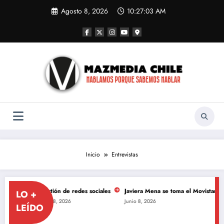
Saltar
Agosto 8, 2026
10:27:06 AM
al
contenido
Inicio
Entrevistas
iales
Javiera Mena se toma el Movistar Arena para celebrar los 20 años de
LO +
Junio 8, 2026
LEÍDO