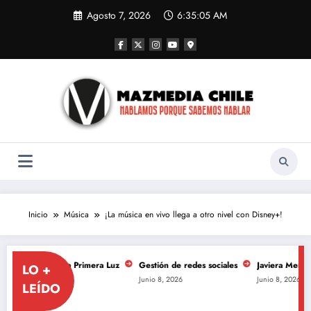
Saltar
Agosto 7, 2026
6:35:06 AM
al
contenido
Inicio
Música
¡La música en vivo llega a otro nivel con Disney+!
 de La Primera Luz
Gestión de redes sociales
Javiera Mena se toma el M
LO +
Junio 8, 2026
Junio 8, 2026
LEÍDO