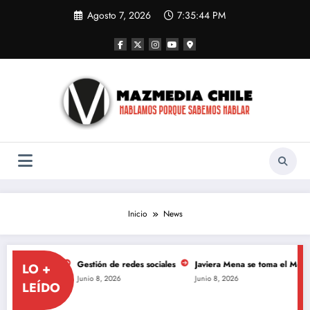
Saltar
Agosto 7, 2026
7:35:46 PM
al
contenido
Inicio
News
 de redes sociales
Javiera Mena se toma el Movistar Arena para celebrar lo
LO +
2026
Junio 8, 2026
LEÍDO