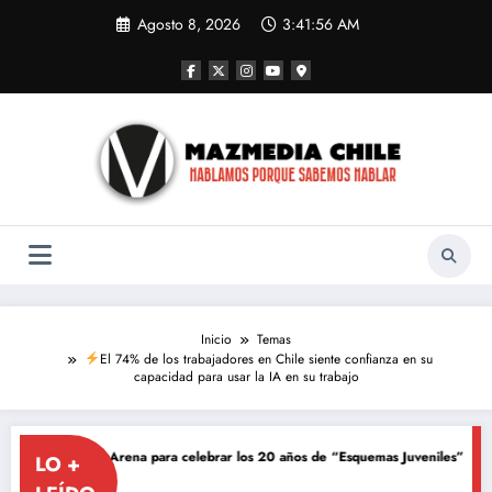
Saltar
Agosto 8, 2026
3:41:57 AM
al
contenido
Inicio
Temas
El 74% de los trabajadores en Chile siente confianza en su
capacidad para usar la IA en su trabajo
Movistar Arena para celebrar los 20 años de “Esquemas Juveniles”
¡La músic
LO +
Junio 8, 2