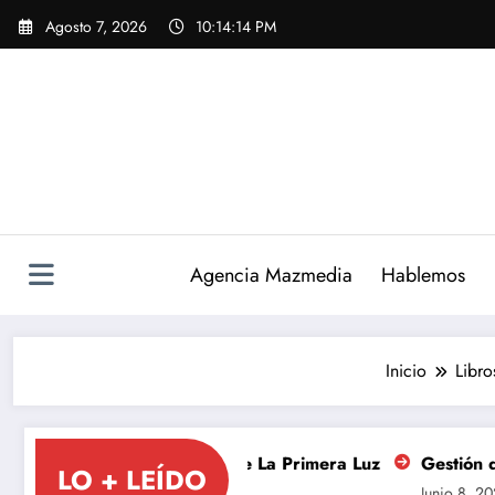
Saltar
Agosto 7, 2026
10:14:15 PM
al
contenido
Agencia Mazmedia
Hablemos
Inicio
Libro
niversario de La Primera Luz
Gestión de redes sociales
LO + LEÍDO
Junio 8, 2026