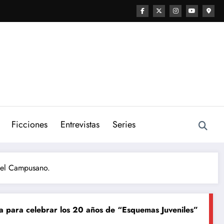
Ficciones
Entrevistas
Series
iel Campusano.
os 20 años de “Esquemas Juveniles”
¡La música en vivo 
Junio 8, 2026