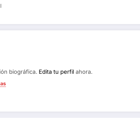
l
ión biográfica.
Edita tu perfil
ahora.
das