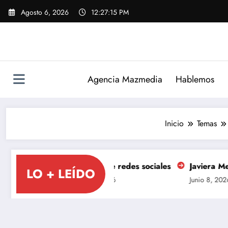
Saltar
Agosto 6, 2026
12:27:15 PM
al
contenido
Agencia Mazmedia
Hablemos
Inicio
Temas
a Luz
Gestión de redes sociales
Javiera Mena se tom
LO + LEÍDO
Junio 8, 2026
Junio 8, 2026