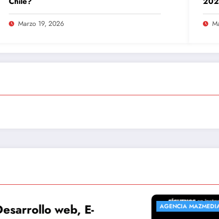
Chile?
202
Marzo 19, 2026
Ma
ollo web, E-
 MAZMEDIA
TEMAS
AGENCIA MAZMEDIA