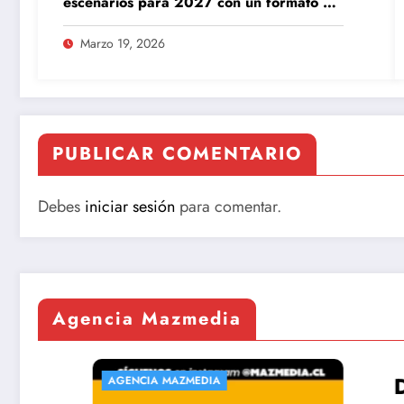
escenarios para 2027 con un formato de
gira inédito
Marzo 19, 2026
PUBLICAR COMENTARIO
Debes
iniciar sesión
para comentar.
Agencia Mazmedia
Desarr
AGENCIA MAZMEDIA
AGENCIA