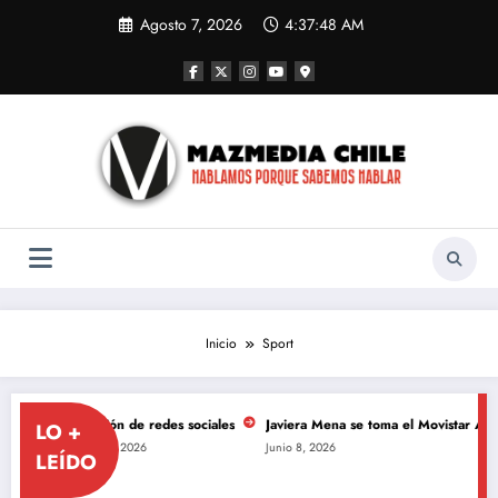
Saltar
Agosto 7, 2026
4:37:50 AM
al
contenido
Inicio
Sport
 sociales
Javiera Mena se toma el Movistar Arena para celebrar los 20 años
LO +
Junio 8, 2026
LEÍDO