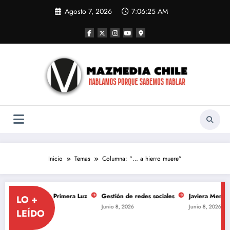
Saltar
Agosto 7, 2026
7:06:26 AM
al
contenido
Inicio
Temas
Columna: “… a hierro muere”
 de La Primera Luz
Gestión de redes sociales
Javiera Mena se toma el M
LO +
Junio 8, 2026
Junio 8, 2026
LEÍDO