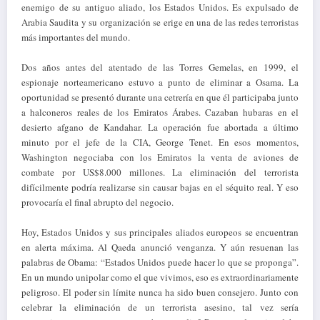
enemigo de su antiguo aliado, los Estados Unidos. Es expulsado de
Arabia Saudita y su organización se erige en una de las redes terroristas
más importantes del mundo.
Dos años antes del atentado de las Torres Gemelas, en 1999, el
espionaje norteamericano estuvo a punto de eliminar a Osama. La
oportunidad se presentó durante una cetrería en que él participaba junto
a halconeros reales de los Emiratos Árabes. Cazaban hubaras en el
desierto afgano de Kandahar. La operación fue abortada a último
minuto por el jefe de la CIA, George Tenet. En esos momentos,
Washington negociaba con los Emiratos la venta de aviones de
combate por US$8.000 millones. La eliminación del terrorista
difícilmente podría realizarse sin causar bajas en el séquito real. Y eso
provocaría el final abrupto del negocio.
Hoy, Estados Unidos y sus principales aliados europeos se encuentran
en alerta máxima. Al Qaeda anunció venganza. Y aún resuenan las
palabras de Obama: “Estados Unidos puede hacer lo que se proponga”.
En un mundo unipolar como el que vivimos, eso es extraordinariamente
peligroso. El poder sin límite nunca ha sido buen consejero. Junto con
celebrar la eliminación de un terrorista asesino, tal vez sería