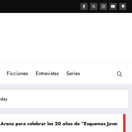
Ficciones
Entrevistas
Series
iday
celebrar los 20 años de “Esquemas Juveniles”
¡La músic
Junio 8, 20