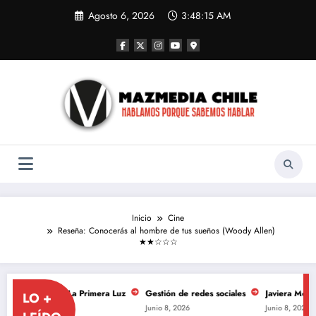
Saltar
Agosto 6, 2026
3:48:15 AM
al
contenido
Inicio
Cine
Reseña: Conocerás al hombre de tus sueños (Woody Allen)
★★☆☆☆
ersario de La Primera Luz
Gestión de redes sociales
Javiera Mena se to
LO +
Junio 8, 2026
Junio 8, 2026