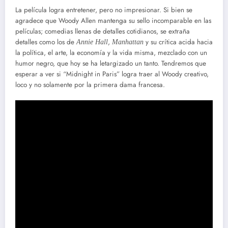
La película logra entretener, pero no impresionar. Si bien se
agradece que Woody Allen mantenga su sello incomparable en las
películas; comedias llenas de detalles cotidianos, se extraña
detalles como los de
,
y su crítica acida hacia
Annie Hall
Manhattan
la política, el arte, la economía y la vida misma, mezclado con un
humor negro, que hoy se ha letargizado un tanto. Tendremos que
esperar a ver si “Midnight in Paris” logra traer al Woody creativo,
loco y no solamente por la primera dama francesa.