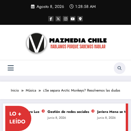
Saltar
Agosto 8, 2026
1:28:58 AM
al
contenido
Inicio
Música
¿Se separa Arctic Monkeys? Resolvemos las dudas
e La Primera Luz
Gestión de redes sociales
Javiera Mena se toma el Mov
LO +
Junio 8, 2026
Junio 8, 2026
LEÍDO