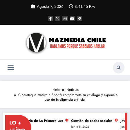
Saltar
Agosto 7, 2026
8:41:47 PM
al
contenido
Inicio
Noticias
Ciberataque masivo a Spotify compromete su catálogo y expone el
uso de inteligencia artificial
 aniversario de La Primera Luz
Gestión de redes sociales
Javiera Mena 
LO +
Junio 8, 2026
Junio 8, 2026