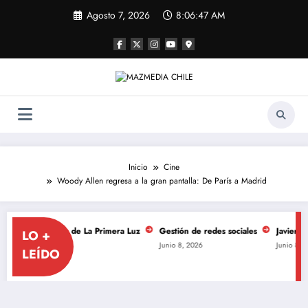
Saltar
Agosto 7, 2026
8:06:47 AM
al
contenido
Inicio
Cine
Woody Allen regresa a la gran pantalla: De París a Madrid
er aniversario de La Primera Luz
Gestión de redes sociales
Javiera Men
LO +
Junio 8, 2026
Junio 8, 2026
LEÍDO