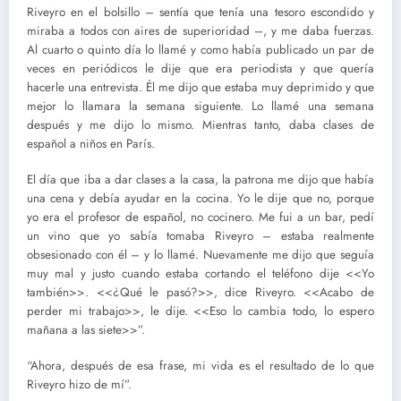
Riveyro en el bolsillo – sentía que tenía una tesoro escondido y
miraba a todos con aires de superioridad –, y me daba fuerzas.
Al cuarto o quinto día lo llamé y como había publicado un par de
veces en periódicos le dije que era periodista y que quería
hacerle una entrevista. Él me dijo que estaba muy deprimido y que
mejor lo llamara la semana siguiente. Lo llamé una semana
después y me dijo lo mismo. Mientras tanto, daba clases de
español a niños en París.
El día que iba a dar clases a la casa, la patrona me dijo que había
una cena y debía ayudar en la cocina. Yo le dije que no, porque
yo era el profesor de español, no cocinero. Me fui a un bar, pedí
un vino que yo sabía tomaba Riveyro – estaba realmente
obsesionado con él – y lo llamé. Nuevamente me dijo que seguía
muy mal y justo cuando estaba cortando el teléfono dije <<Yo
también>>. <<¿Qué le pasó?>>, dice Riveyro. <<Acabo de
perder mi trabajo>>, le dije. <<Eso lo cambia todo, lo espero
mañana a las siete>>”.
“Ahora, después de esa frase, mi vida es el resultado de lo que
Riveyro hizo de mí”.